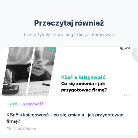
Przeczytaj również
Inne artykuły, które mogą Cię zainteresować
KSEF
KSIĘGOWOŚĆ
KSeF a księgowość – co się zmienia i jak przygotować
firmę?
3.04.2026
8 min