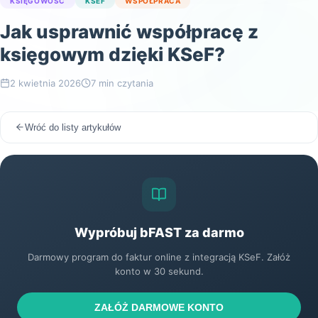
KSIĘGOWOŚĆ
KSEF
WSPÓŁPRACA
Jak usprawnić współpracę z
księgowym dzięki KSeF?
2 kwietnia 2026
7 min
czytania
Wróć do listy artykułów
Wypróbuj bFAST za darmo
Darmowy program do faktur online z integracją KSeF. Załóż
konto w 30 sekund.
ZAŁÓŻ DARMOWE KONTO